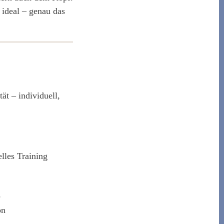
 ideal – genau das
t – individuell,
lles Training
e
on