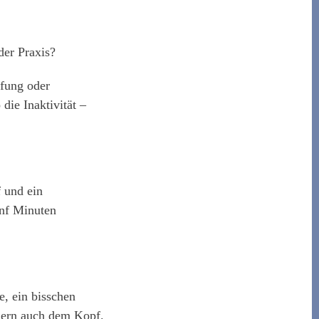
der Praxis?
fung oder
die Inaktivität –
 und ein
ünf Minuten
e, ein bisschen
ndern auch dem Kopf.