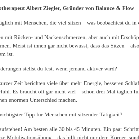
otherapeut Albert Ziegler, Gründer von Balance & Flow
äglich mit Menschen, die viel sitzen – was beobachtest du in 
 mit Rücken- und Nackenschmerzen, aber auch mit Erschöp
en. Meist ist ihnen gar nicht bewusst, dass das Sitzen – also 
em ist.
erungen stellst du fest, wenn jemand aktiver wird?
rzer Zeit berichten viele über mehr Energie, besseren Schlaf
fühl. Es braucht oft gar nicht viel – schon drei Mal täglich f
nen enormen Unterschied machen.
ichtigster Tipp für Menschen mit sitzender Tätigkeit?
fstehen! Am besten alle 30 bis 45 Minuten. Ein paar Schritt
ze Mobilisationsübung – das hilft nicht nur dem Körper, so