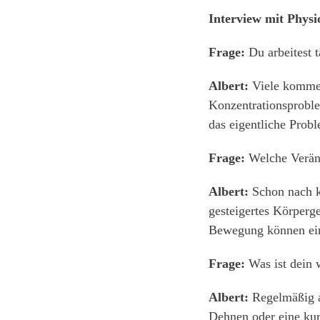
Interview mit Physi
Frage:
Du arbeitest t
Albert:
Viele kommen
Konzentrationsproblem
das eigentliche Probl
Frage:
Welche Veränd
Albert:
Schon nach ku
gesteigertes Körperge
Bewegung können ei
Frage:
Was ist dein w
Albert:
Regelmäßig au
Dehnen oder eine kur