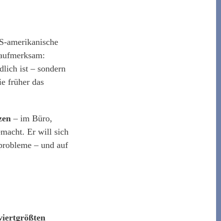
US-amerikanische
 aufmerksam:
lich ist – sondern
e früher das
zen
– im Büro,
macht. Er will sich
probleme – und auf
viertgrößten