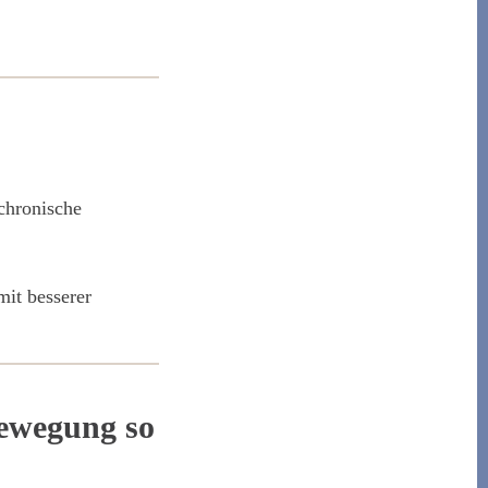
chronische
it besserer
ewegung so